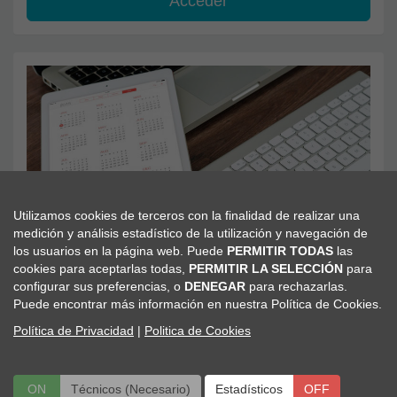
Acceder
Utilizamos cookies de terceros con la finalidad de realizar una
medición y análisis estadístico de la utilización y navegación de
Programa Científico
los usuarios en la página web. Puede
PERMITIR TODAS
las
cookies para aceptarlas todas,
PERMITIR LA SELECCIÓN
para
configurar sus preferencias, o
DENEGAR
para rechazarlas.
Leer más
Puede encontrar más información en nuestra Política de Cookies.
Política de Privacidad
|
Politica de Cookies
ON
Técnicos (Necesario)
ON
OFF
Estadísticos
OFF