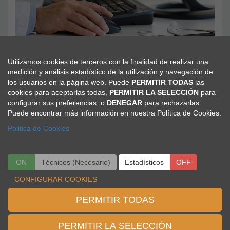
Utilizamos cookies de terceros con la finalidad de realizar una
Comunicaciones
medición y análisis estadístico de la utilización y navegación de
los usuarios en la página web. Puede
PERMITIR TODAS
las
Ver más
cookies para aceptarlas todas,
PERMITIR LA SELECCIÓN
para
configurar sus preferencias, o
DENEGAR
para rechazarlas.
Puede encontrar más información en nuestra Política de Cookies.
Politica de Cookies
ON
Técnicos (Necesario)
ON
OFF
Estadísticos
OFF
Viajes El Corte Inglés
CONFIGURAR COOKIES
Secretaria Técnica
PERMITIR TODAS
Congresos Científico Médicos
Telf: 91 330 05 79
seaic@viajeseci.es
PERMITIR LA SELECCIÓN